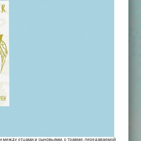
и между отцами и сыновьями, о травме, передаваемой