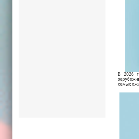
В 2026 г
зарубежны
самых ожи