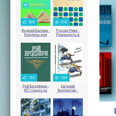
309
310
Андрей Батяев -
Россер Ривз -
Кредиты для
Реальность в
малого бизнеса
рекламе
153
154
Рэй Брэдбери -
Евгений
451 градус по
Велтистов -
Фаренгейту
Приключения
Электроника