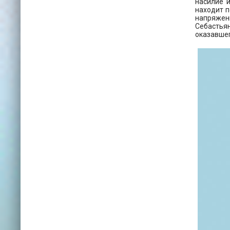
насилие и
находит п
напряжени
Себастьян
оказавшег