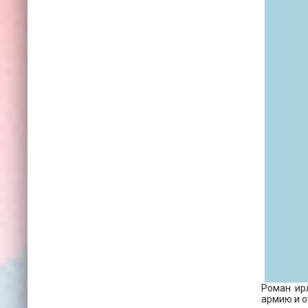
Роман ир
армию и о