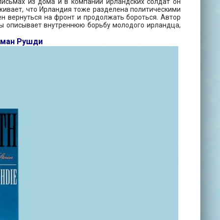
 письмах из дома и в компании ирландских солдат он
уживает, что Ирландия тоже разделена политическими
ен вернуться на фронт и продолжать бороться. Автор
лы описывает внутреннюю борьбу молодого ирландца,
лман Рушди