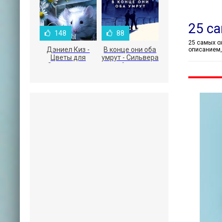
25 с
148
88
25 самых ожидаемых книг 2026 года - на сай
Дэниел Киз -
В конце они оба
описанием,
Цветы для
умрут - Сильвера
Элджернона
Адам