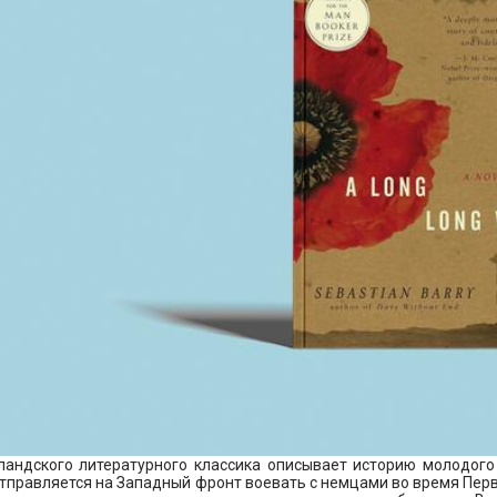
ландского литературного классика описывает историю молодого
тправляется на Западный фронт воевать с немцами во время Перв