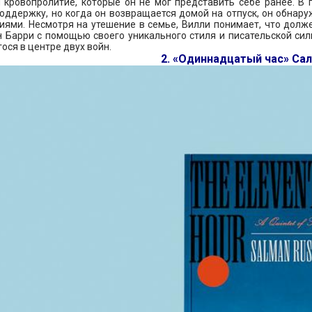
 кровопролитие, которые он не мог представить себе ранее. В
оддержку, но когда он возвращается домой на отпуск, он обнар
ями. Несмотря на утешение в семье, Вилли понимает, что долж
 Барри с помощью своего уникального стиля и писательской си
ося в центре двух войн.
2. «Одиннадцатый час» Са