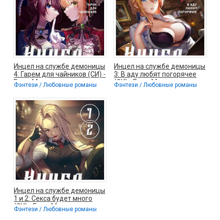
Инцел на службе демоницы
Инцел на службе демоницы
4: Гарем для чайников (СИ) -
3: В аду любят погорячее
Блум М.
(СИ) - Блум М.
Фэнтези / Любовные романы
Фэнтези / Любовные романы
Инцел на службе демоницы
1 и 2: Секса будет много
(СИ) - Блум М.
Фэнтези / Любовные романы