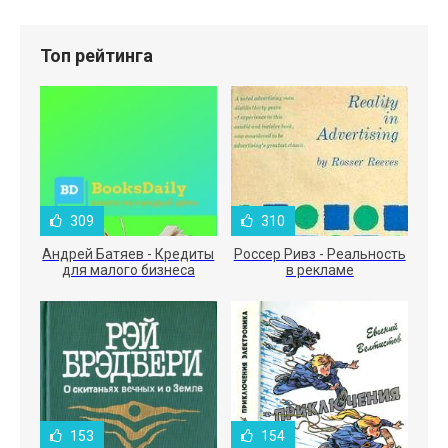
Топ рейтинга
309
310
Андрей Батяев - Кредиты
Россер Ривз - Реальность
для малого бизнеса
в рекламе
153
154