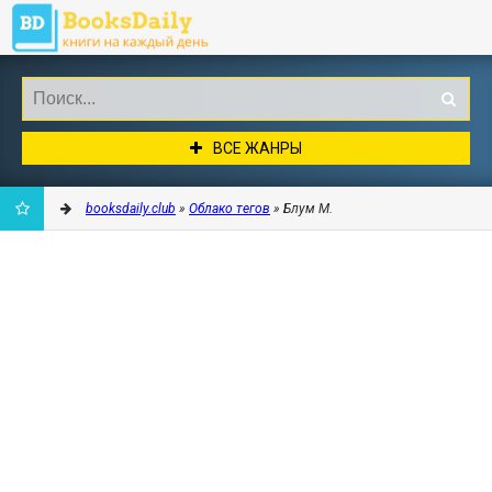
ВСЕ ЖАНРЫ
booksdaily.club
»
Облако тегов
» Блум М.
ДОБАВИТЬ
В
ЗАКЛАДКИ