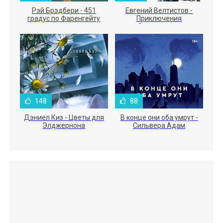
Рэй Брэдбери - 451
Евгений Велтистов -
градус по Фаренгейту
Приключения
Электроника
148
88
Дэниел Киз - Цветы для
В конце они оба умрут -
Элджернона
Сильвера Адам